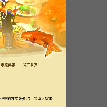
專題簡報
返回首頁
漫畫的方式來介紹，希望大家能