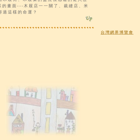
這樣的畫面---木屐店一一關了、裁縫店、米
得過這樣的命運？
台灣網界博覽會