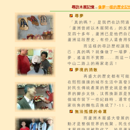
尋訪木屐記憶
→
像夢一樣的歷史記
尋夢
「真的嗎？」是我們在訪問過
「蘆洲曾經以木屐聞名」的反
至四十多年，蘆洲已是他們自
蘆洲這段歷史，有些人還會用
而這樣的尋訪歷程讓我們
己：真的嗎？就像做了一場夢
夢，遙遠而不實際......而
中山二路上的兩家老店！
夢境的消散
再盛大的歷史都有可能成
在熙熙攘攘的城市生活中蒸發消
於民生傳統產業的歷史就是會
界的腳步太快，汰舊換新原是
個城市留下一些紀錄時，通常
家街角的麵包店換成了7-11
無法抵擋的命運
而蘆洲木屐盛大發展的期
動才是整個世界的焦聚，民生
木屐很快就被取代了，於是蘆