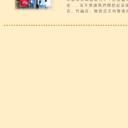
史.....這不禁讓我們聯想起
店、竹編店、雜貨店又何嘗逃