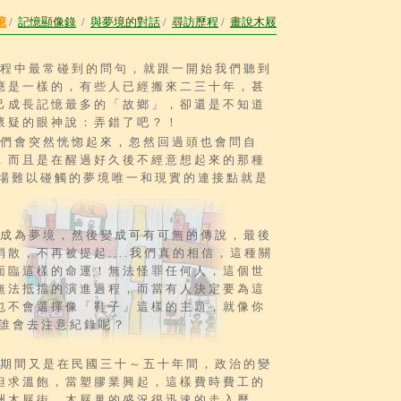
憶
/
記憶顯像錄
/
與夢境的對話
/
尋訪歷程
/
畫說木屐
程中最常碰到的問句，就跟一開始我們聽到
應是一樣的，有些人已經搬來二三十年，甚
己成長記憶最多的「故鄉」，卻還是不知道
懷疑的眼神說：弄錯了吧？！
會突然恍惚起來，忽然回過頭也會問自
，而且是在醒過好久後不經意想起來的那種
這一場難以碰觸的夢境唯一和現實的連接點就是
為夢境，然後變成可有可無的傳說，最後
散，不再被提起....我們真的相信，這種關
面臨這樣的命運！無法怪罪任何人，這個世
無法抵擋的演進過程，而當有人決定要為這
也不會選擇像「鞋子」這樣的主題，就像你
，誰會去注意紀錄呢？
間又是在民國三十～五十年間，政治的變
但求溫飽，當塑膠業興起，這樣費時費工的
洲木屐街、木屐巢的盛況很迅速的走入歷